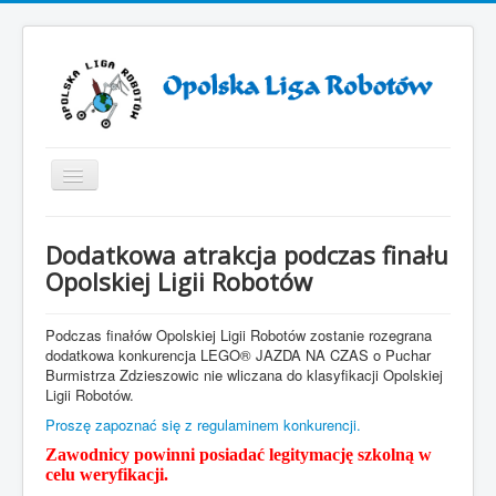
Toggle
Navigation
Start
Dodatkowa atrakcja podczas finału
ZAWODY ROBOTÓW 2025
Opolskiej Ligii Robotów
ZAWODY ROBOTÓW 2024
Podczas finałów Opolskiej Ligii Robotów zostanie rozegrana
Otwarcie VII sezonu Opolskiej Ligi Robotów
dodatkowa konkurencja LEGO® JAZDA NA CZAS o Puchar
Burmistrza Zdzieszowic nie wliczana do klasyfikacji Opolskiej
Sezon 2019/2021
Ligii Robotów.
Sezon 2018/2019
Proszę zapoznać się z regulaminem konkurencji.
Zawodnicy powinni posiadać legitymację szkolną w
Sezon 2017/2018
celu weryfikacji.
Sezon 2016/2017