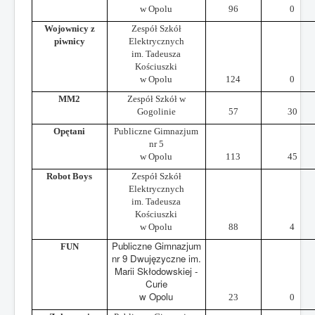
w Opolu
96
0
Wojownicy z
Zespół Szkół
piwnicy
Elektrycznych
im. Tadeusza
Kościuszki
w Opolu
124
0
MM2
Zespół Szkół w
Gogolinie
57
30
Opętani
Publiczne Gimnazjum
nr 5
w Opolu
113
45
Robot Boys
Zespół Szkół
Elektrycznych
im. Tadeusza
Kościuszki
w Opolu
88
4
Publiczne Gimnazjum
FUN
nr 9 Dwujęzyczne im.
Marii Skłodowskiej -
Curie
w Opolu
23
0