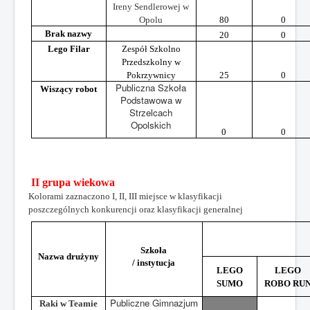
Ireny Sendlerowej w
Opolu
80
0
Brak nazwy
20
0
Lego Filar
Zespół Szkolno
Przedszkolny w
Pokrzywnicy
25
0
Publiczna Szkoła
Wiszący robot
Podstawowa w
Strzelcach
Opolskich
0
0
II grupa wiekowa
Kolorami zaznaczono I, II, III miejsce w klasyfikacji
poszczególnych konkurencji oraz klasyfikacji generalnej
Szkoła
Nazwa drużyny
/ instytucja
LEGO
LEGO
SUMO
ROBO RU
Publiczne Gimnazjum
Raki w Teamie