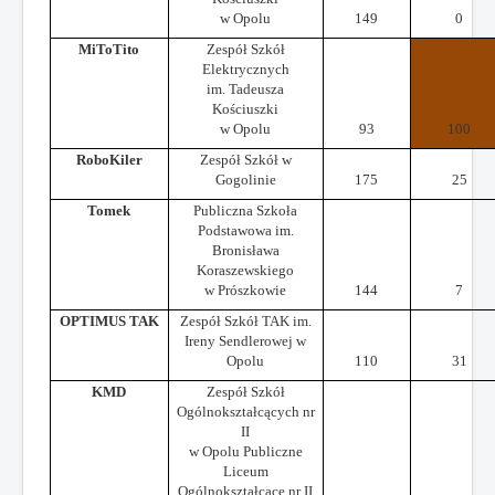
w Opolu
149
0
MiToTito
Zespół Szkół
Elektrycznych
im. Tadeusza
Kościuszki
w Opolu
93
100
RoboKiler
Zespół Szkół w
Gogolinie
175
25
Tomek
Publiczna Szkoła
Podstawowa im.
Bronisława
Koraszewskiego
w Prószkowie
144
7
OPTIMUS TAK
Zespół Szkół TAK im.
Ireny Sendlerowej w
Opolu
110
31
KMD
Zespół Szkół
Ogólnokształcących nr
II
w Opolu Publiczne
Liceum
Ogólnokształcące nr II