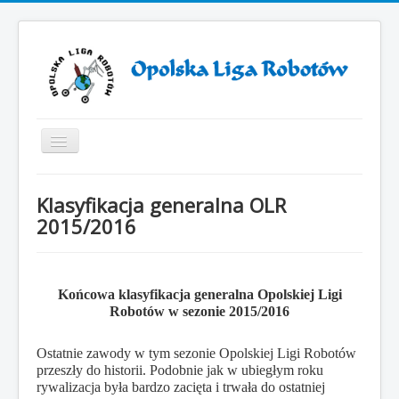
Toggle
Navigation
Start
Klasyfikacja generalna OLR
ZAWODY ROBOTÓW 2025
2015/2016
ZAWODY ROBOTÓW 2024
Otwarcie VII sezonu Opolskiej Ligi Robotów
Końcowa klasyfikacja generalna Opolskiej Ligi
Sezon 2019/2021
Robotów w sezonie 2015/2016
Sezon 2018/2019
Ostatnie zawody w tym sezonie Opolskiej Ligi Robotów
Sezon 2017/2018
przeszły do historii. Podobnie jak w ubiegłym roku
rywalizacja była bardzo zacięta i trwała do ostatniej
Sezon 2016/2017