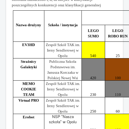
poszczególnych konkurencji oraz klasyfikacji generalnej
Nazwa drużyny
Szkoła / instytucja
LEGO
LEGO
SUMO
ROBO RUN
EV3HD
Zespół Szkół TAK im.
Ireny Sendlerowej w
Opolu
540
25
Strażnicy
Publiczna Szkoła
Galaktyki
Podstawowa im.
Janusza Korczaka w
Polskiej Nowej Wsi
420
100
MEMO
Zespół Szkół TAK im.
COOKIE
Ireny Sendlerowej w
TEAM
Opolu
230
110
Virtual PRO
Zespół Szkół TAK im.
Ireny Sendlerowej w
Opolu
250
60
NSP "Nasza
Erobot
szkoła" w Opolu