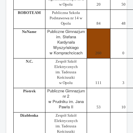
w Opolu
20
50
ROBOTEAM
Publiczna Szkoła
Podstawowa nr 14 w
Opolu
84
48
Publiczne Gimnazjum
NoName
im. Stefana
Kardynała
Wyszyńskiego
w Komprachcicach
260
0
N.C.
Zespół Szkół
Elektrycznych
im. Tadeusza
Kościuszki
w Opolu
111
3
Publiczne Gimnazjum
Piotrek
nr 2
w Prudniku im. Jana
Pawła II
53
10
Dżabłonka
Zespół Szkół
Elektrycznych
im. Tadeusza
Kościuszki