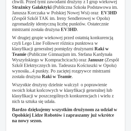
chwili. Przed tymi zawodami drużyny z
I grup wiekowej
Strażnicy Galaktyki
(Publiczna Szkoła Podstawowa im.
Sezon 2015/2016
Janusza Korczaka w Polskiej Nowej Wsi) oraz
EV3HD
(Zespół Szkół TAK im. Ireny Sendlerowej w Opolu)
Sezon 2014/2015
zgromadziły identyczną liczbę punktów. Ostatecznie
mistrzami została drużyna
EV3HD
.
Jesteś tutaj:
Start
Sezon 2015/2016
W drugiej grupie wiekowej przed ostatnią konkurencją
czyli Lego Line Follower różnica punktowa w
klasyfikacji generalnej pomiędzy drużynami
Raki w
Teamie
(Publiczne Gimnazjum im. Stefana Kardynała
Wyszyńskiego w Komprachcicach) oraz
Janusze
(Zespół
Szkół Elektrycznych im. Tadeusza Kościuszki w Opolu)
wynosiła...4 punkty. Po zaciętej rozgrywce mistrzami
została drużyna
Raki w Teamie
.
Wszystkie drużyny dzielnie walczył o poprawienie
swoich lokat końcowych w klasyfikacji generalnej lub
klasyfikacji w poszczególnych konkurencjach i wielu z
nich ta sztuka się udała.
Bardzo dziękujemy wszystkim drużynom za udział w
Opolskiej Lidze Robotów i zapraszamy już wkrótce
na nowy sezon.