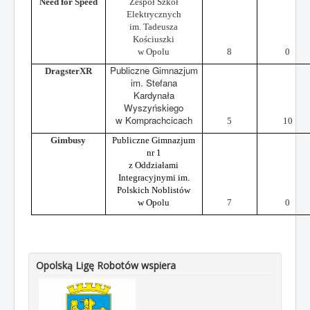
Need for Speed
Zespół Szkół
Elektrycznych
im. Tadeusza
Kościuszki
w Opolu
8
0
Publiczne Gimnazjum
DragsterXR
im. Stefana
Kardynała
Wyszyńskiego
w Komprachcicach
5
10
Gimbusy
Publiczne Gimnazjum
nr 1
z Oddziałami
Integracyjnymi im.
Polskich Noblistów
w Opolu
7
0
Opolską Ligę Robotów wspiera