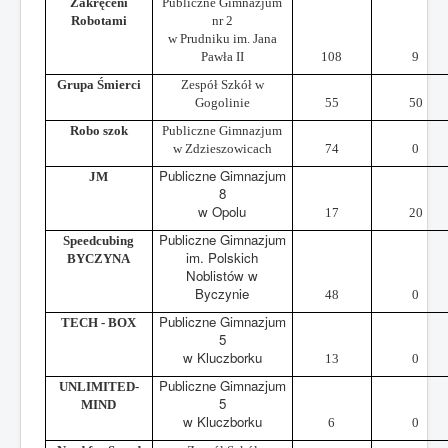
Zakręceni
Publiczne Gimnazjum
Robotami
nr 2
w Prudniku im. Jana
Pawła II
108
9
Grupa Śmierci
Zespół Szkół w
Gogolinie
55
50
Robo szok
Publiczne Gimnazjum
w Zdzieszowicach
74
0
Publiczne Gimnazjum
JM
8
w Opolu
17
20
Publiczne Gimnazjum
Speedcubing
im. Polskich
BYCZYNA
Noblistów w
Byczynie
48
0
Publiczne Gimnazjum
TECH - BOX
5
w Kluczborku
13
0
Publiczne Gimnazjum
UNLIMITED-
5
MIND
w Kluczborku
6
0