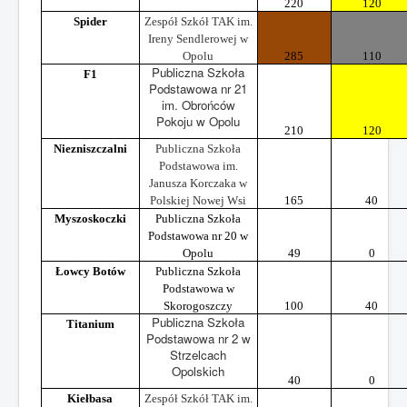
220
120
Spider
Zespół Szkół TAK im.
Ireny Sendlerowej w
Opolu
285
110
Publiczna Szkoła
F1
Podstawowa nr 21
im. Obrońców
Pokoju w Opolu
210
120
Niezniszczalni
Publiczna Szkoła
Podstawowa im.
Janusza Korczaka w
Polskiej Nowej Wsi
165
40
Myszoskoczki
Publiczna Szkoła
Podstawowa nr 20 w
Opolu
49
0
Łowcy Botów
Publiczna Szkoła
Podstawowa w
Skorogoszczy
100
40
Publiczna Szkoła
Titanium
Podstawowa nr 2 w
Strzelcach
Opolskich
40
0
Kiełbasa
Zespół Szkół TAK im.