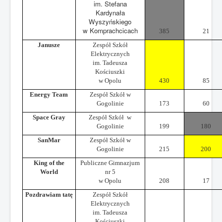
im. Stefana
Kardynała
Wyszyńskiego
w Komprachcicach
385
21
Janusze
Zespół Szkół
Elektrycznych
im. Tadeusza
Kościuszki
w Opolu
430
85
Energy Team
Zespół Szkół w
Gogolinie
173
60
Space Gray
Zespół Szkół
w
Gogolinie
199
180
SanMar
Zespół Szkół w
Gogolinie
215
200
King of the
Publiczne Gimnazjum
World
nr 5
w Opolu
208
17
Pozdrawiam tatę
Zespół Szkół
Elektrycznych
im. Tadeusza
Kościuszki