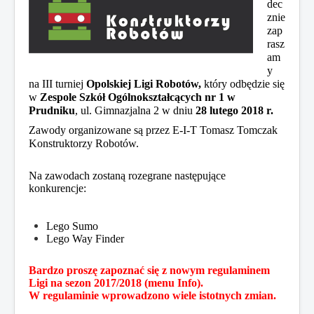
dec
znie
zap
rasz
am
y
na III turniej
Opolskiej Ligi Robotów,
który odbędzie się
w
Zespole Szkół Ogólnokształcących nr 1 w
Prudniku
, ul. Gimnazjalna 2 w dniu
28 lutego 2018 r.
Zawody organizowane są przez E-I-T Tomasz Tomczak
Konstruktorzy Robotów.
Na zawodach zostaną rozegrane następujące
konkurencje:
Lego Sumo
Lego Way Finder
Bardzo proszę zapoznać się z nowym regulaminem
Ligi na sezon 2017/2018 (menu Info).
W regulaminie wprowadzono wiele istotnych zmian.