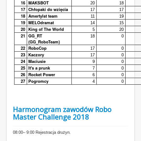
16
MAKSBOT
20
18
17
Chłopaki do wzięcia
17
17
18
Amertylst team
11
19
19
MELOdramat
14
15
20
King of The World
5
20
21
GG_RT
18
0
(GG_RoboTeam)
22
RoboCop
17
0
23
Kaczory
17
0
24
Maciusie
9
0
25
It's a prunk
7
0
26
Rocket Power
6
0
27
Pogromcy
4
0
Harmonogram zawodów Robo
Master Challenge 2018
08:00– 9:00 Rejestracja drużyn.