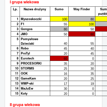
I grupa wiekowa
Sezon 2015/2016
Lp.
Nazwa drużyny
Sumo
Way Finder
Sum
punk
Sezon 2014/2015
1
Myszoskoczki
100
80
2
F1
55
100
Jesteś tutaj:
Start
Sezon 2017/2018
3
Gongos
80
50
Robo Master Challenge 2018
4
JMO
50
60
5
Pomysłowe
Dzieciaki
40
55
6
Robo
45
40
7
ProTyl
20
45
8
Eurotech
60
0
9
PROCESORKI
35
20
10
STORMS
25
30
11
OOK
16
35
12
GameKam
20
25
13
WMP-ski
17
19
14
MaJuEw
30
0
15
Koty
20
0
II grupa wiekowa