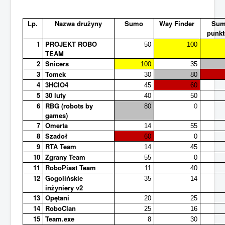
Lp.
Nazwa drużyny
Sumo
Way Finder
Sum
punk
1
PROJEKT ROBO
50
100
TEAM
2
Snicers
100
35
3
Tomek
30
80
4
3HCIO4
45
60
5
30 luty
40
50
6
RBG (robots by
80
0
games)
7
Omerta
14
55
8
Szadoł
60
0
9
RTA Team
14
45
10
Zgrany Team
55
0
11
RoboPiast Team
11
40
12
Gogolińskie
35
14
inżyniery v2
13
Opętani
20
25
14
RoboClan
25
16
15
Team.exe
8
30