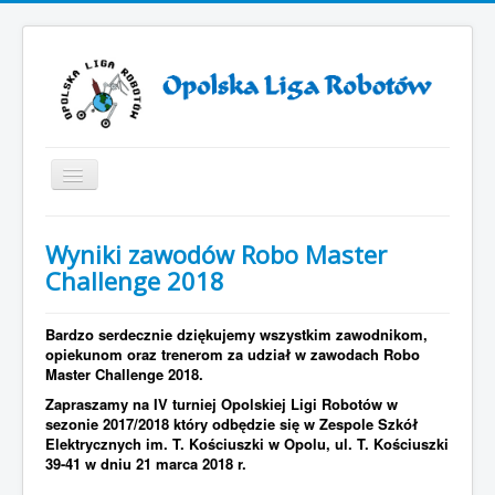
Toggle
Navigation
Start
Wyniki zawodów Robo Master
ZAWODY ROBOTÓW 2025
Challenge 2018
ZAWODY ROBOTÓW 2024
Bardzo serdecznie dziękujemy wszystkim zawodnikom,
Otwarcie VII sezonu Opolskiej Ligi Robotów
opiekunom oraz trenerom za udział w zawodach Robo
Master Challenge 2018.
Sezon 2019/2021
Zapraszamy na IV turniej Opolskiej Ligi Robotów w
Sezon 2018/2019
sezonie 2017/2018 który odbędzie się w Zespole Szkół
Elektrycznych im. T. Kościuszki w Opolu, ul. T. Kościuszki
Sezon 2017/2018
39-41 w dniu 21 marca 2018 r.
Sezon 2016/2017