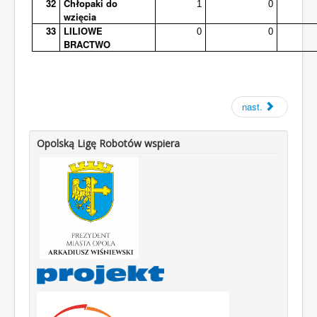
32
Chłopaki do
1
0
wzięcia
33
LILIOWE
0
0
BRACTWO
nast.
Opolską Ligę Robotów wspiera