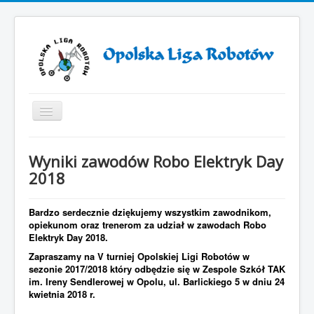
Toggle
Navigation
Start
Wyniki zawodów Robo Elektryk Day
ZAWODY ROBOTÓW 2025
2018
ZAWODY ROBOTÓW 2024
Bardzo serdecznie dziękujemy wszystkim zawodnikom,
Otwarcie VII sezonu Opolskiej Ligi Robotów
opiekunom oraz trenerom za udział w zawodach Robo
Elektryk Day 2018.
Sezon 2019/2021
Zapraszamy na V turniej Opolskiej Ligi Robotów w
Sezon 2018/2019
sezonie 2017/2018 który odbędzie się w Zespole Szkół TAK
im. Ireny Sendlerowej w Opolu, ul. Barlickiego 5 w dniu 24
Sezon 2017/2018
kwietnia 2018 r.
Sezon 2016/2017