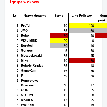
I grupa wiekowa
Sezon 2015/2016
Lp.
Nazwa drużyny
Sumo
Line Follower
Sum
Sezon 2014/2015
punk
1
ProTyl
Jesteś tutaj:
Start
Sezon 2017/2018
19
100
2
JMO
Robo Elektryk Day 2018
35
80
Wyniki zawodów Robo Elektryk Day 2018
3
Robo
60
40
4
VIXU MIND
100
0
5
Eurotech
80
16
6
Gongos
45
50
7
Myszoskoczki
35
45
8
Miko
19
60
9
Roboty Rządzą
55
18
10
GameKam
16
55
11
F1
50
20
12
Pomysłowe
Dzieciaki
40
17
13
OOK
15
35
14
STORMS
15
30
15
MaJuEw
17
25
16
WMP-ski
16
19