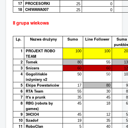
17
PROCESORKI
25
0
18
CHIWAWA007
25
0
II grupa wiekowa
Lp.
Nazwa drużyny
Sumo
Line Follower
Suma
punktó
1
PROJEKT ROBO
100
100
2
TEAM
2
Tomek
80
55
1
3
Snicers
60
60
1
4
Gogolińskie
50
50
1
inżyniery v2
5
Ekipa Powstańców
17
80
6
RTA Team
55
30
7
It's a prunk
35
45
8
RBG (robots by
45
18
games)
9
3HCIO4
45
12
10
Szadoł
19
35
11
RoboClan
5
40