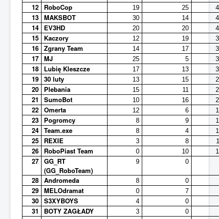
12
RoboCop
19
25
13
MAKSBOT
30
14
14
EV3HD
20
20
15
Kaczory
12
19
16
Zgrany Team
14
17
17
MJ
25
5
18
Lubię Kleszcze
17
13
19
30 luty
13
15
20
Plebania
15
11
21
SumoBot
10
16
22
Omerta
12
6
23
Pogromcy
8
9
24
Team.exe
8
4
25
REXIE
3
8
26
RoboPiast Team
0
10
27
GG_RT
9
0
(GG_RoboTeam)
28
Andromeda
8
0
29
MELOdramat
0
7
30
S3XYBOYS
4
0
31
BOTY ZAGŁADY
3
0