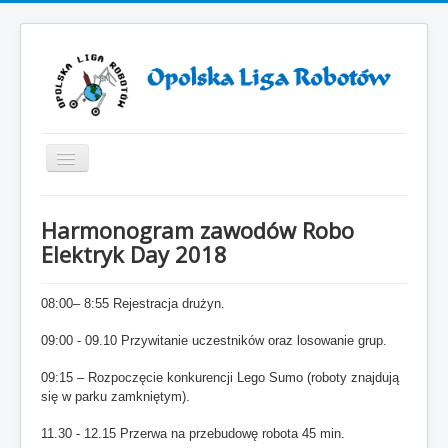
Toggle
Navigation
Start
Harmonogram zawodów Robo
ZAWODY ROBOTÓW 2025
Elektryk Day 2018
ZAWODY ROBOTÓW 2024
08:00– 8:55 Rejestracja drużyn.
Otwarcie VII sezonu Opolskiej Ligi Robotów
09:00 - 09.10 Przywitanie uczestników oraz losowanie grup.
Sezon 2019/2021
Sezon 2018/2019
09:15
– Rozpoczęcie konkurencji Lego Sumo (roboty znajdują
się w parku zamkniętym).
Sezon 2017/2018
11.30 - 12.15 Przerwa na przebudowę robota 45 min.
Sezon 2016/2017