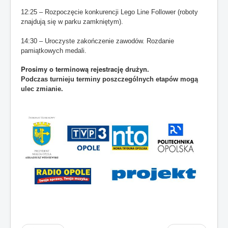
12:25 – Rozpoczęcie konkurencji Lego
Line Follower (roboty
Sezon 2015/2016
znajdują się w parku zamkniętym).
Sezon 2014/2015
14:30 – Uroczyste zakończenie zawodów. Rozdanie
pamiątkowych medali.
Jesteś tutaj:
Start
Sezon 2017/2018
Robo Elektryk Day 2018
Prosimy o terminową rejestrację drużyn.
Harmonogram zawodów Robo Elektryk Day 2018
Podczas turnieju terminy poszczególnych etapów mogą
ulec zmianie.