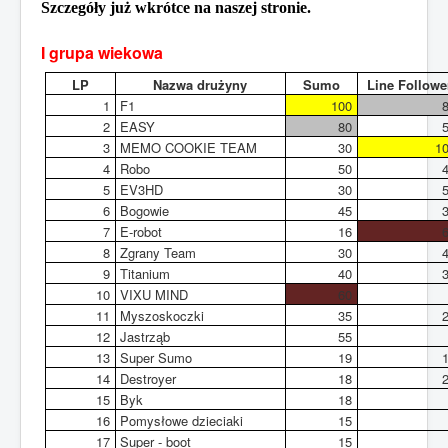
Szczegóły już wkrótce na naszej stronie.
Sezon 2015/2016
I grupa wiekowa
Sezon 2014/2015
LP
Nazwa drużyny
Sumo
Line Followe
1
F1
100
Jesteś tutaj:
Start
Sezon 2016/2017
2
EASY
80
Robo Elektryk Day 2017
3
MEMO COOKIE TEAM
30
1
4
Robo
50
5
EV3HD
30
6
Bogowie
45
7
E-robot
16
8
Zgrany Team
30
9
Titanium
40
10
VIXU MIND
60
11
Myszoskoczki
35
12
Jastrząb
55
13
Super Sumo
19
14
Destroyer
18
15
Byk
18
16
Pomysłowe dzieciaki
15
17
Super - boot
15