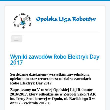
Toggle
Navigation
Start
Wyniki zawodów Robo Elektryk Day
ZAWODY ROBOTÓW 2025
2017
ZAWODY ROBOTÓW 2024
Serdecznie dziękujemy wszystkim zawodnikom,
Otwarcie VII sezonu Opolskiej Ligi Robotów
opiekunom oraz trenerom za udział w zawodach
Robo Elektryk Day 2017.
Sezon 2019/2021
Zapraszamy na V turniej Opolskiej Ligi Robotów
Sezon 2018/2019
2016/2017, który odbędzie się w Zespole Szkół TAK
im. Ireny Sendlerowej w Opolu, ul. Barlickiego 5 w
Sezon 2017/2018
dniu 25 kwietnia 2017 r.
Sezon 2016/2017