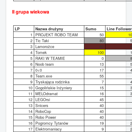
II grupa wiekowa
LP
Nazwa drużyny
Sumo
Line Follower
1
PROJEKT ROBO TEAM
50
1
2
Tic Taki
80
3
Lamorożce
60
4
Tomek
100
5
RAKI W TEAMIE
0
6
Noob team
13
7
0<0
17
8
Team.exe
55
9
Tryskająca rodzinka
7
10
Gogolińskie Inżyniery
15
11
MELOdramat
16
12
LEGOrsi
45
13
Snicers
40
14
RoboCop
40
15
Robo Power
40
16
Pogromcy Tytanów
19
17
Elektromaniacy
9