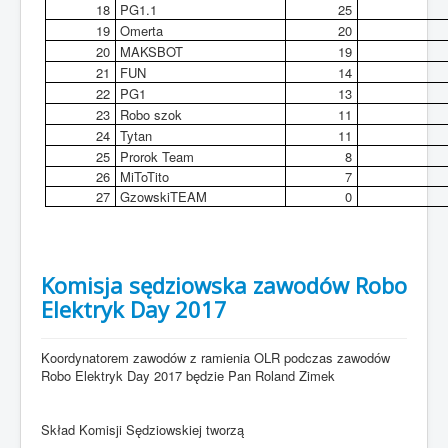
18
PG1.1
25
19
Omerta
20
20
MAKSBOT
19
21
FUN
14
22
PG1
13
23
Robo szok
11
24
Tytan
11
25
Prorok Team
8
26
MiToTito
7
27
GzowskiTEAM
0
Komisja sędziowska zawodów Robo
Elektryk Day 2017
Koordynatorem zawodów z ramienia OLR podczas zawodów
Robo Elektryk Day 2017 będzie Pan Roland Zimek
Skład Komisji Sędziowskiej tworzą