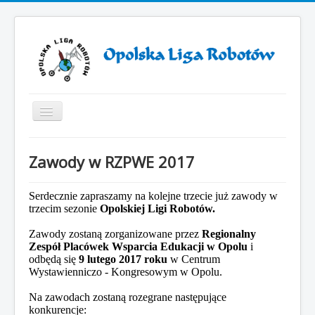
Toggle
Navigation
Start
Zawody w RZPWE 2017
ZAWODY ROBOTÓW 2025
ZAWODY ROBOTÓW 2024
Serdecznie zapraszamy na kolejne trzecie już zawody w
trzecim sezonie
Opolskiej Ligi Robotów.
Otwarcie VII sezonu Opolskiej Ligi Robotów
Zawody zostaną zorganizowane przez
Regionalny
Sezon 2019/2021
Zespół Placówek Wsparcia Edukacji w Opolu
i
odbędą się
9 lutego 2017 roku
w Centrum
Sezon 2018/2019
Wystawienniczo - Kongresowym w Opolu.
Sezon 2017/2018
Na zawodach zostaną rozegrane następujące
konkurencje:
Sezon 2016/2017