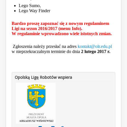
Lego Sumo,
Sezon 2015/2016
Lego Way Finder
Sezon 2014/2015
Bardzo proszę zapoznać się z nowym regulaminem
Ligi na sezon 2016/2017 (menu Info).
Jesteś tutaj:
Start
Sezon 2016/2017
W regulaminie wprowadzono wiele istotnych zmian.
Zawody w RZPWE 2017
Zawody w RZPWE 2017
Zgłoszenia należy przesłać na adres
kontakt@olr.edu.pl
w nieprzekraczalnym terminie do dnia
2 lutego 2017 r.
Opolską Ligę Robotów wspiera