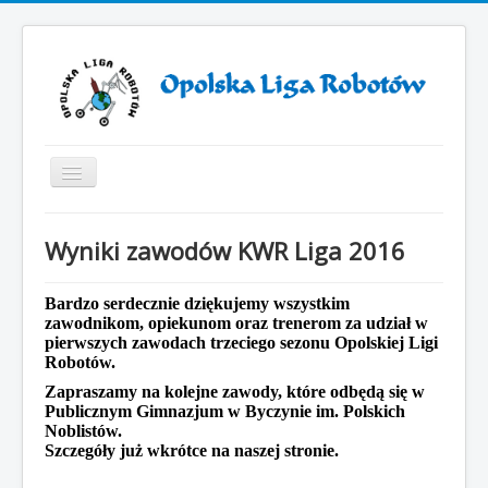
Toggle
Navigation
Start
Wyniki zawodów KWR Liga 2016
ZAWODY ROBOTÓW 2025
ZAWODY ROBOTÓW 2024
Bardzo serdecznie dziękujemy wszystkim
zawodnikom, opiekunom oraz trenerom za udział w
Otwarcie VII sezonu Opolskiej Ligi Robotów
pierwszych zawodach trzeciego sezonu Opolskiej Ligi
Robotów.
Sezon 2019/2021
Zapraszamy na kolejne zawody, które odbędą się w
Sezon 2018/2019
Publicznym Gimnazjum w Byczynie im. Polskich
Noblistów.
Sezon 2017/2018
Szczegóły już wkrótce na naszej stronie.
Sezon 2016/2017