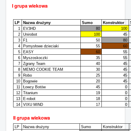
I grupa wiekowa
Sezon 2015/2016
Sezon 2014/2015
LP
Nazwa drużyny
Sumo
Konstruktor
1
EV3HD
80
100
Jesteś tutaj:
Start
Sezon 2016/2017
2
Unirobot
100
45
KWR Liga 2016
Wyniki zawodów KWR Liga 2016
3
F1
50
80
4
Pomysłowe dzieciaki
55
60
5
EASY
60
55
6
Myszoskoczki
35
55
7
Zgrany Team
40
45
8
MEMO COOKIE TEAM
30
45
9
Robo
25
45
10
Bogowie
20
45
11
Łowcy Botów
45
0
12
Titanium
19
0
13
E-robot
18
0
14
VIXU MIND
17
0
II grupa wiekowa
LP
Nazwa drużyny
Sumo
Konstruktor