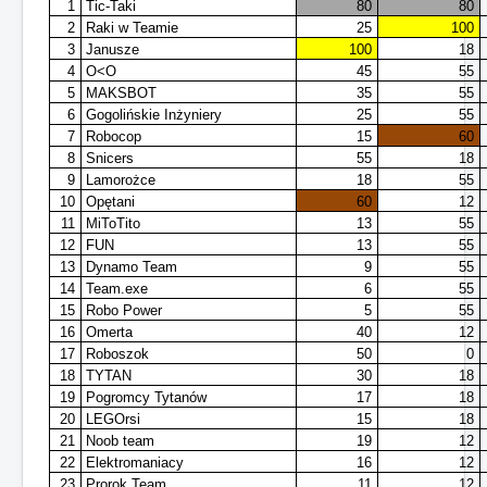
1
Tic-Taki
80
80
2
Raki w Teamie
25
100
3
Janusze
100
18
4
O<O
45
55
5
MAKSBOT
35
55
6
Gogolińskie Inżyniery
25
55
7
Robocop
15
60
8
Snicers
55
18
9
Lamorożce
18
55
10
Opętani
60
12
11
MiToTito
13
55
12
FUN
13
55
13
Dynamo Team
9
55
14
Team.exe
6
55
15
Robo Power
5
55
16
Omerta
40
12
17
Roboszok
50
0
18
TYTAN
30
18
19
Pogromcy Tytanów
17
18
20
LEGOrsi
15
18
21
Noob team
19
12
22
Elektromaniacy
16
12
23
Prorok Team
11
12